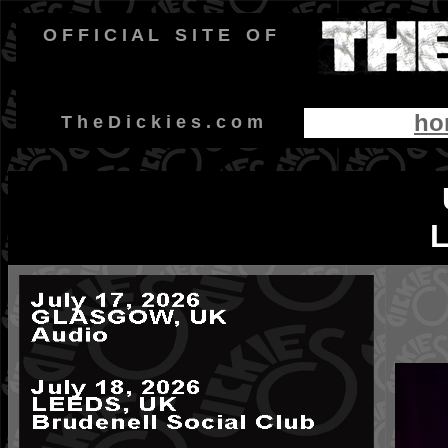
O F F I C I A L
-
S I T E
-
O F
ho
-
T h e D i c k i e s . c o m