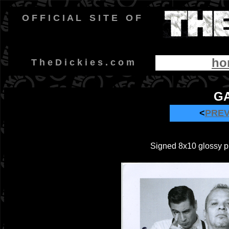
O F F I C I A L
-
S I T E
-
O F
ho
-
T h e D i c k i e s . c o m
GA
<
PRE
Signed 8x10 glossy ph