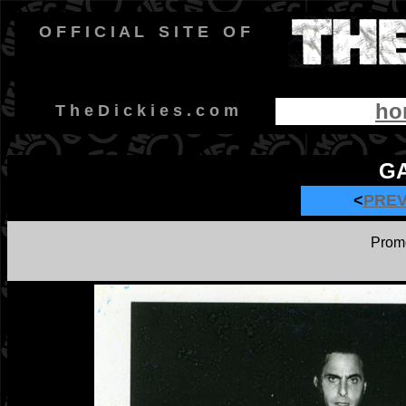
O F F I C I A L
-
S I T E
-
O F
ho
-
T h e D i c k i e s . c o m
GA
<
PRE
Promo